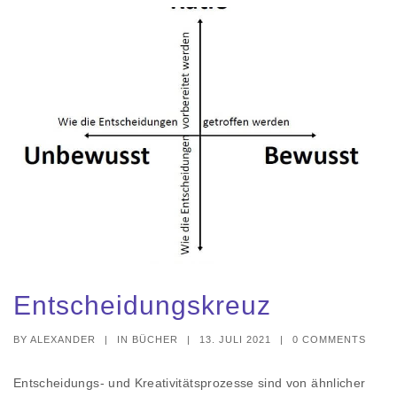
a
t
i
o
n
Entscheidungskreuz
BY
ALEXANDER
|
IN
BÜCHER
|
13. JULI 2021
|
0 COMMENTS
Entscheidungs- und Kreativitätsprozesse sind von ähnlicher