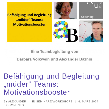
a
t
i
o
n
Befähigung und Begleitung
„müder“ Teams:
Motivationsbooster
BY
ALEXANDER
|
IN
SEMINARE/WORKSHOPS
|
4. MÄRZ 2024
|
0 COMMENTS